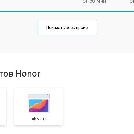
от 50 мин
о
от 70 мин
о
Показать весь прайс
от 50 мин
о
от 80 мин
о
тов Honor
от 50 мин
о
от 90 мин
о
Tab 5 10.1
от 50 мин
о