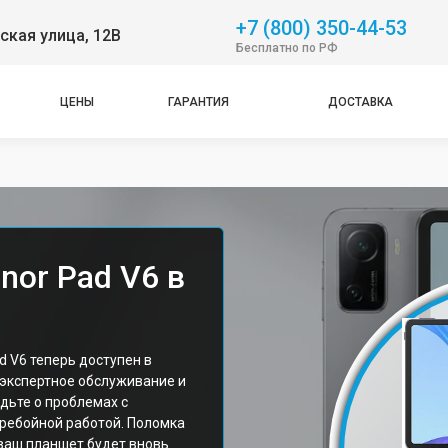
+7 (800) 350-44-53
ская улица, 12В
Бесплатно по РФ
ЦЕНЫ
ГАРАНТИЯ
ДОСТАВКА
nor Pad V6 в
 V6 теперь доступен в
 экспертное обслуживание и
дьте о проблемах с
еребойной работой. Поломка
 ваш планшет будет вновь