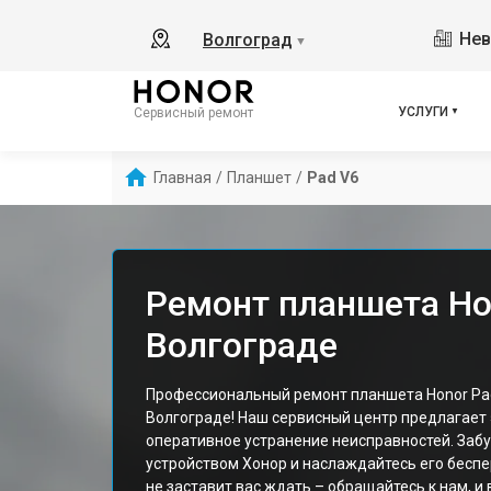
Нев
Волгоград
▼
УСЛУГИ
Сервисный ремонт
Главная
/
Планшет
/
Pad V6
Ремонт планшета Ho
Волгограде
Профессиональный ремонт планшета Honor Pad
Волгограде! Наш сервисный центр предлагает
оперативное устранение неисправностей. Забу
устройством Хонор и наслаждайтесь его бесп
не заставит вас ждать – обращайтесь к нам, и