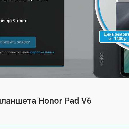
ия до 3-х лет
Цена ремон
от 1400 р.
править заявку
 на обработку моих
персональных
планшета Honor Pad V6