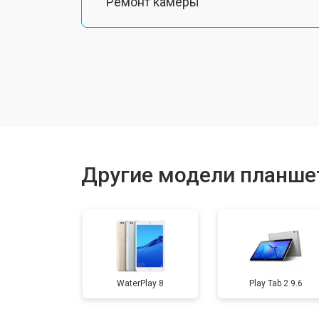
Ремонт камеры
Чистка от пыли
Замена стекла
Замена динамика
Другие модели планше
Замена задней крышки
Замена дисплея (экрана)
WaterPlay 8
Play Tab 2 9.6
Замена аккумулятора