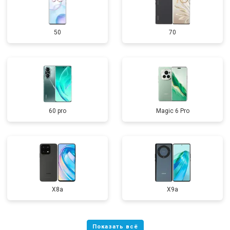
50
70
60 pro
Magic 6 Pro
X8a
X9a