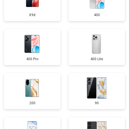
X9d
400
400 Pro
400 Lite
200
90