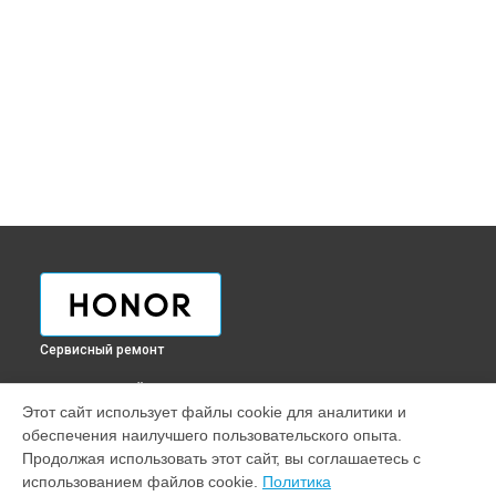
Сервисный ремонт
ВЫБЕРИ СВОЙ ГОРОД
Этот сайт использует файлы cookie для аналитики и
Ремонт телефона 10 Honor в
Краснодаре
обеспечения наилучшего пользовательского опыта.
Ремонт телефона 10 Honor в
Ростове-на-Дону
Продолжая использовать этот сайт, вы соглашаетесь с
Ремонт телефона 10 Honor в
Нижнем Новгороде
использованием файлов cookie.
Политика