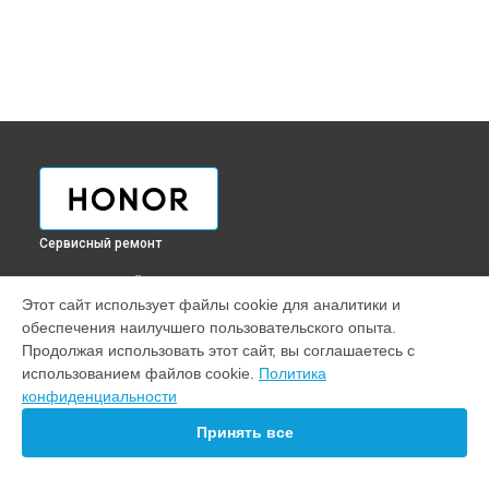
Сервисный ремонт
ВЫБЕРИ СВОЙ ГОРОД
Этот сайт использует файлы cookie для аналитики и
Замена дисплея (экрана) телефона View 30 Pro Honor в
обеспечения наилучшего пользовательского опыта.
Краснодаре
Продолжая использовать этот сайт, вы соглашаетесь с
Замена дисплея (экрана) телефона View 30 Pro Honor в
использованием файлов cookie.
Политика
Ростове-на-Дону
конфиденциальности
Замена дисплея (экрана) телефона View 30 Pro Honor в
Нижнем Новгороде
Принять все
Замена дисплея (экрана) телефона View 30 Pro Honor в
Новосибирске