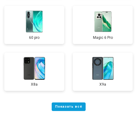
60 pro
Magic 6 Pro
X8a
X9a